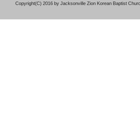
Copyright(C) 2016 by Jacksonville Zion Korean Baptist Churc