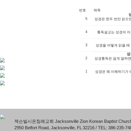
번호
제목
5
성경은 한두 번만 읽으면
4
통독설교는 성경의 어
3
성경을 어떻게 읽을 때
성
2
성경통독은 쉽게 말하면 
1
성경은 왜 이해하기가 
잭슨빌시온침례교회 Jacksonville Zion Korean Baptist Churc
2950 Belfort Road, Jacksonville, FL 32216 / TEL: 386-235-74